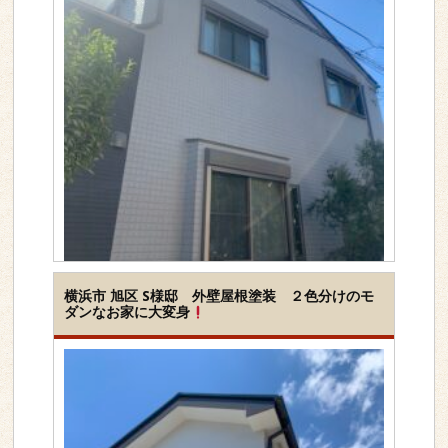
工事内容
屋根＆外壁セット
横浜市 旭区 S様邸 外壁屋根塗装 ２色分けのモ
ダンなお家に大変身
下地素材
その他の素材
塗装種類
シリコン
地域
横浜市泉区
>>詳しく見る