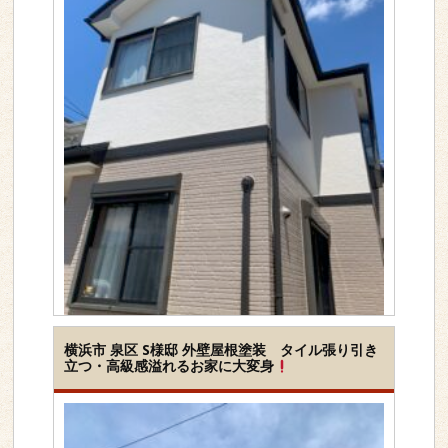
工事内容
屋根＆外壁セット
横浜市 泉区 S様邸 外壁屋根塗装 タイル張り引き
立つ・高級感溢れるお家に大変身
下地素材
サイディング外壁
塗装種類
シリコン
地域
横浜市旭区