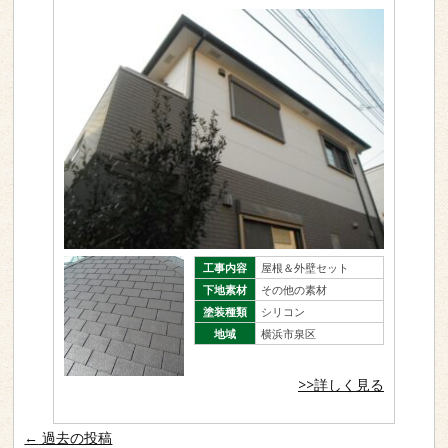
地域
横浜市泉区
>>詳しく見る
工事内容
屋根＆外壁セット
下地素材
その他の素材
塗装種類
シリコン
地域
横浜市泉区
>>詳しく見る
投稿ナビゲーション
←
過去の投稿