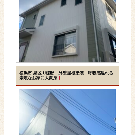
工事内容
屋根＆外壁セット
横浜市 泉区 U様邸 外壁屋根塗装 呼吸感溢れる
素敵なお家に大変身
下地素材
サイディング外壁
カラーベスト(コロニア
ル)屋根
塗装種類
シリコン
地域
横浜市旭区
>>詳しく見る