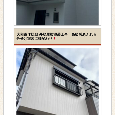
工事内容
屋根＆外壁セット
大和市 T様邸 外壁屋根塗装工事 高級感あふれる
色分け塗装に様変わり
下地素材
サイディング外壁
カラーベスト(コロニア
ル)屋根
塗装種類
シリコン
地域
横浜市旭区
>>詳しく見る