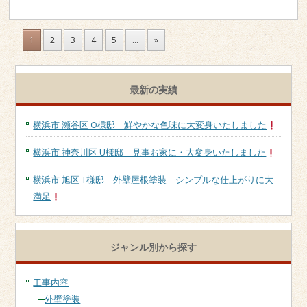
1
2
3
4
5
...
»
最新の実績
横浜市 瀬谷区 O様邸 鮮やかな色味に大変身いたしました
横浜市 神奈川区 U様邸 見事お家に・大変身いたしました
横浜市 旭区 T様邸 外壁屋根塗装 シンプルな仕上がりに大
満足
ジャンル別から探す
工事内容
外壁塗装