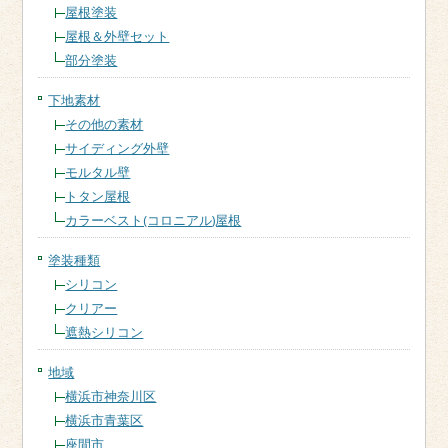
屋根塗装
屋根＆外壁セット
部分塗装
下地素材
その他の素材
サイディング外壁
モルタル壁
トタン屋根
カラーベスト(コロニアル)屋根
塗装種類
シリコン
クリアー
遮熱シリコン
地域
横浜市神奈川区
横浜市青葉区
座間市