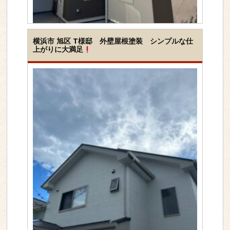
工事内容
屋根＆外壁セット
横浜市 旭区 T様邸 外壁屋根塗装 シンプルな仕
上がりに大満足
下地素材
モルタル壁
カラーベスト(コロニア
ル)屋根
塗装種類
シリコン
地域
横浜市神奈川区
>>詳しく見る