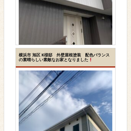
工事内容
屋根＆外壁セット
横浜市 旭区 K様邸 外壁屋根塗装 配色バランス
の素晴らしい素敵なお家となりました
下地素材
サイディング外壁
塗装種類
シリコン
地域
大和市
>>詳しく見る