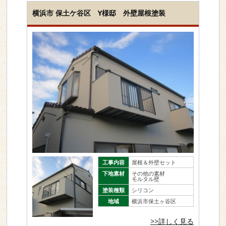
横浜市 保土ケ谷区 Y様邸 外壁屋根塗装
工事内容
屋根＆外壁セット
下地素材
その他の素材
モルタル壁
塗装種類
シリコン
地域
横浜市保土ヶ谷区
>>詳しく見る