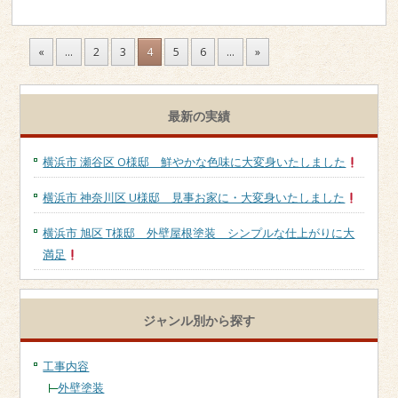
«
...
2
3
4
5
6
...
»
最新の実績
横浜市 瀬谷区 O様邸 鮮やかな色味に大変身いたしました
横浜市 神奈川区 U様邸 見事お家に・大変身いたしました
横浜市 旭区 T様邸 外壁屋根塗装 シンプルな仕上がりに大
満足
ジャンル別から探す
工事内容
外壁塗装