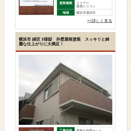
塗装種類
クリアー
遮熱シリコン
地域
横浜市瀬谷区
>>詳しく見る
横浜市 緑区 S様邸 外壁屋根塗装 スッキリと綺
麗な仕上がりに大満足！
工事内容
屋根＆外壁セット