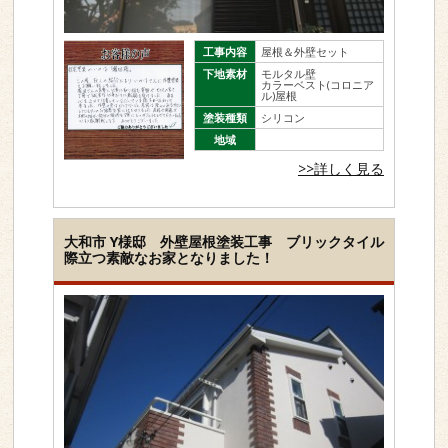
工事内容
屋根＆外壁セット
下地素材
モルタル壁
カラーベスト(コロニア
ル)屋根
塗装種類
シリコン
地域
>>詳しく見る
大和市 Y様邸 外壁屋根塗装工事 ブリックタイル
際立つ素敵なお家となりました！