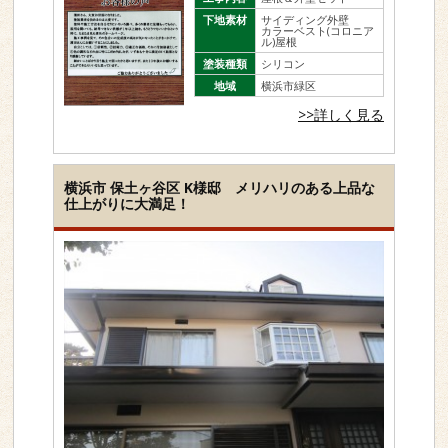
下地素材
サイディング外壁
カラーベスト(コロニア
ル)屋根
塗装種類
シリコン
地域
横浜市緑区
>>詳しく見る
横浜市 保土ヶ谷区 K様邸 メリハリのある上品な
仕上がりに大満足！