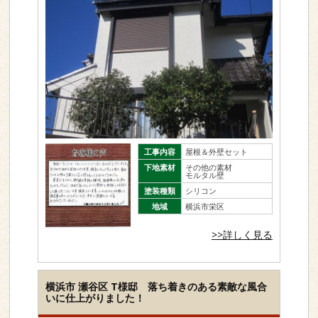
工事内容
屋根＆外壁セット
下地素材
その他の素材
モルタル壁
塗装種類
シリコン
地域
横浜市栄区
>>詳しく見る
横浜市 瀬谷区 T様邸 落ち着きのある素敵な風合
いに仕上がりました！