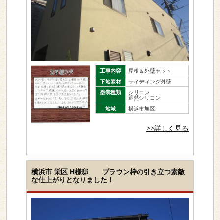
工事内容
屋根＆外壁セット
下地素材
サイディング外壁
塗装種類
シリコン
遮熱シリコン
地域
横浜市旭区
>>詳しく見る
横浜市 栄区 H様邸 ブラウン枠の引き立つ素敵
な仕上がりとなりました！