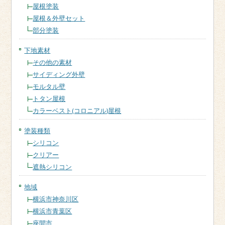
屋根塗装
屋根＆外壁セット
部分塗装
下地素材
その他の素材
サイディング外壁
モルタル壁
トタン屋根
カラーベスト(コロニアル)屋根
塗装種類
シリコン
クリアー
遮熱シリコン
地域
横浜市神奈川区
横浜市青葉区
座間市