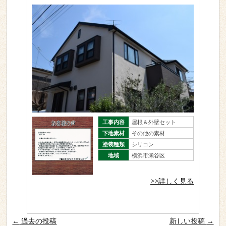
工事内容
屋根＆外壁セット
下地素材
その他の素材
塗装種類
シリコン
地域
横浜市瀬谷区
>>詳しく見る
投稿ナビゲーション
←
過去の投稿
新しい投稿
→