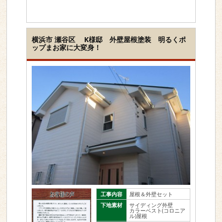
横浜市 瀬谷区 K様邸 外壁屋根塗装 明るくポ
ップまお家に大変身！
工事内容
屋根＆外壁セット
下地素材
サイディング外壁
カラーベスト(コロニア
ル)屋根