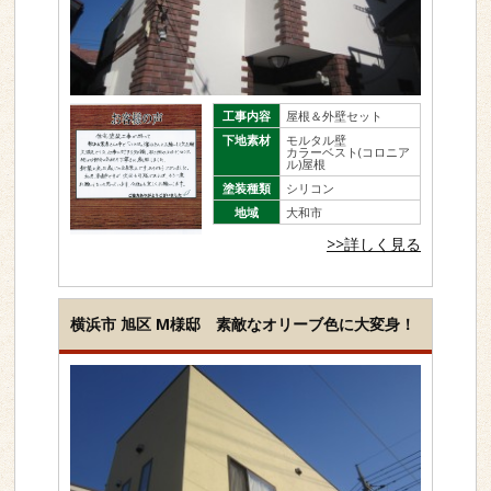
工事内容
屋根＆外壁セット
下地素材
モルタル壁
カラーベスト(コロニア
ル)屋根
塗装種類
シリコン
地域
大和市
>>詳しく見る
横浜市 旭区 M様邸 素敵なオリーブ色に大変身！