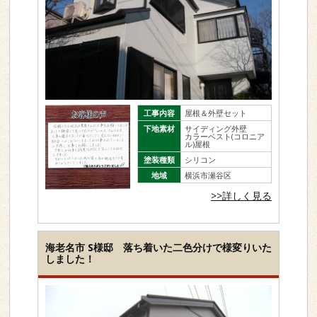
工事内容
屋根＆外壁セット
下地素材
サイディング外壁
カラーベスト(コロニア
ル)屋根
塗装種類
シリコン
地域
横浜市瀬谷区
>>詳しく見る
海老名市 S様邸 落ち着いた二色分けで様変りいた
しました！