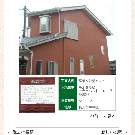
工事内容
屋根＆外壁セット
下地素材
モルタル壁
カラーベスト(コロニア
ル)屋根
塗装種類
シリコン
地域
横浜市戸塚区
>>詳しく見る
投稿ナビゲーション
←
過去の投稿
新しい投稿
→