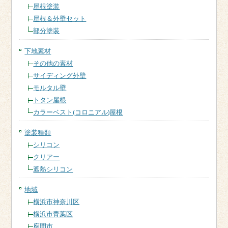
屋根塗装
屋根＆外壁セット
部分塗装
下地素材
その他の素材
サイディング外壁
モルタル壁
トタン屋根
カラーベスト(コロニアル)屋根
塗装種類
シリコン
クリアー
遮熱シリコン
地域
横浜市神奈川区
横浜市青葉区
座間市