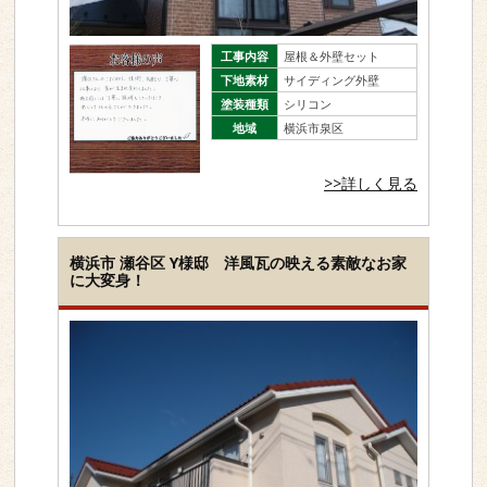
工事内容
屋根＆外壁セット
下地素材
サイディング外壁
塗装種類
シリコン
地域
横浜市泉区
>>詳しく見る
横浜市 瀬谷区 Y様邸 洋風瓦の映える素敵なお家
に大変身！