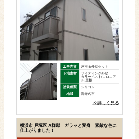
工事内容
屋根＆外壁セット
下地素材
サイディング外壁
カラーベスト(コロニア
ル)屋根
塗装種類
シリコン
地域
海老名市
>>詳しく見る
横浜市 戸塚区 A様邸 ガラッと変身 素敵な色に
仕上がりました！