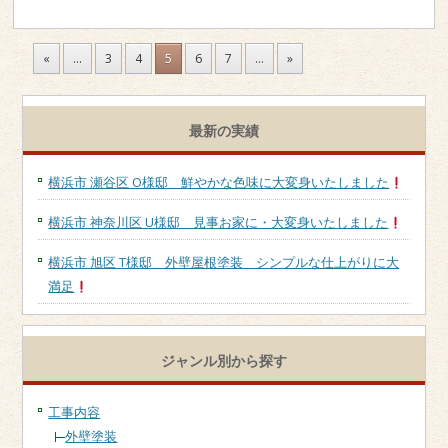
«
...
3
4
5
6
7
...
»
最新の実績
横浜市 瀬谷区 O様邸 鮮やかな色味に大変身いたしました
横浜市 神奈川区 U様邸 見事お家に・大変身いたしました
横浜市 旭区 T様邸 外壁屋根塗装 シンプルな仕上がりに大
満足
ジャンル別から探す
工事内容
外壁塗装