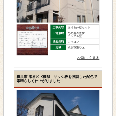
工事内容
屋根＆外壁セット
下地素材
その他の素材
モルタル壁
塗装種類
シリコン
地域
横浜市瀬谷区
>>詳しく見る
横浜市 瀬谷区 K様邸 サッシ枠を強調した配色で
素晴らしく仕上がりました！