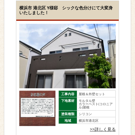
横浜市 港北区 Y様邸 シックな色分けにて大変身
いたしました！
工事内容
屋根＆外壁セット
下地素材
モルタル壁
カラーベスト(コロニア
ル)屋根
塗装種類
シリコン
地域
横浜市港北区
>>詳しく見る