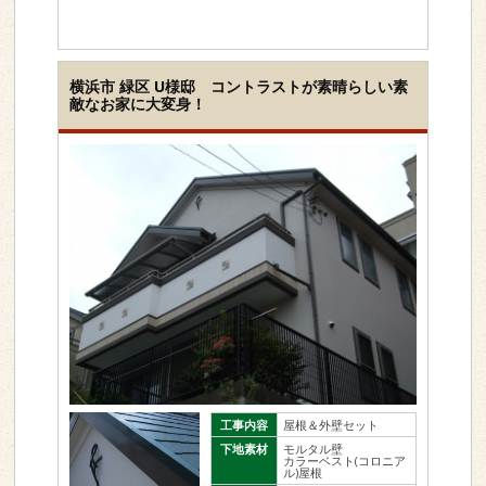
横浜市 緑区 U様邸 コントラストが素晴らしい素
敵なお家に大変身！
工事内容
屋根＆外壁セット
下地素材
モルタル壁
カラーベスト(コロニア
ル)屋根