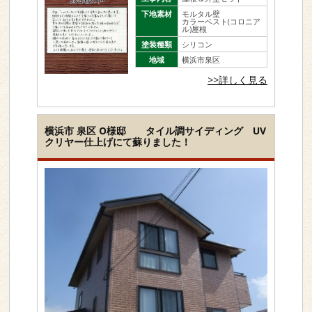
下地素材
モルタル壁
カラーベスト(コロニア
ル)屋根
塗装種類
シリコン
地域
横浜市泉区
>>詳しく見る
横浜市 泉区 O様邸 タイル調サイディング UV
クリヤー仕上げにて蘇りました！