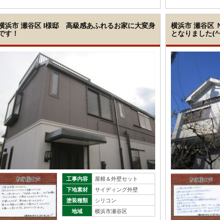
横浜市 瀬谷区 I様邸 高級感あふれるお家に大変身
横浜市 瀬谷区
です！
となりました(^
工事内容
屋根＆外壁セット
下地素材
サイディング外壁
塗装種類
シリコン
地域
横浜市瀬谷区