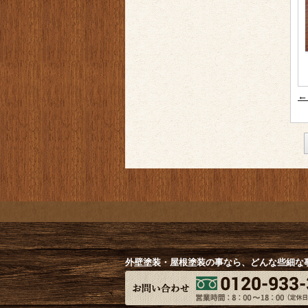
投
←
外壁塗装・屋根塗装の事なら、どんな些細な