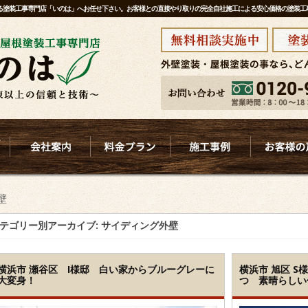
ある塗装工事専門店「いのは」へお任せ下さい。お客様との直接やり取りの完全自社施工による安心価格の塗装
壁
テゴリー別アーカイブ:
サイディング外壁
横浜市 瀬谷区 I様邸 白い家からブルーグレーに
横浜市 旭区 
大変身！
つ 素晴らしい