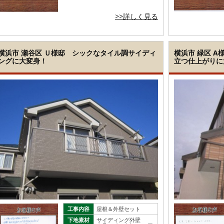
>>詳しく見る
横浜市 瀬谷区 Ｕ様邸 シックなタイル調サイディ
横浜市 緑区 
ングに大変身！
立つ仕上がりに
工事内容
屋根＆外壁セット
下地素材
サイディング外壁