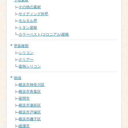
下地素材
その他の素材
サイディング外壁
モルタル壁
トタン屋根
カラーベスト(コロニアル)屋根
塗装種類
シリコン
クリアー
遮熱シリコン
地域
横浜市神奈川区
横浜市青葉区
座間市
横浜市瀬谷区
横浜市戸塚区
横浜市磯子区
綾瀬市