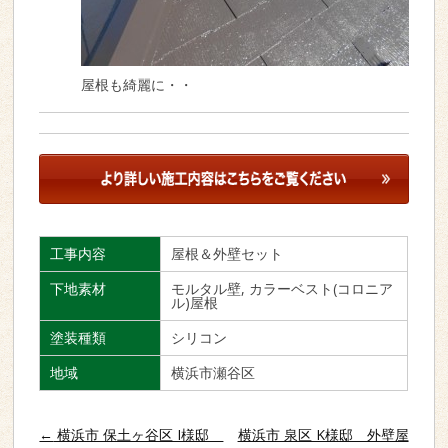
屋根も綺麗に・・
工事内容
屋根＆外壁セット
下地素材
モルタル壁, カラーベスト(コロニア
ル)屋根
塗装種類
シリコン
地域
横浜市瀬谷区
投稿ナビゲーション
←
横浜市 保土ヶ谷区 I様邸
横浜市 泉区 K様邸 外壁屋