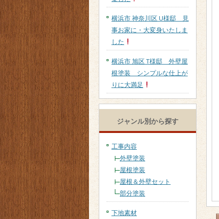
横浜市 神奈川区 U様邸 見
事お家に・大変身いたしま
した
横浜市 旭区 T様邸 外壁屋
根塗装 シンプルな仕上が
りに大満足
ジャンル別から探す
工事内容
外壁塗装
屋根塗装
屋根＆外壁セット
部分塗装
下地素材