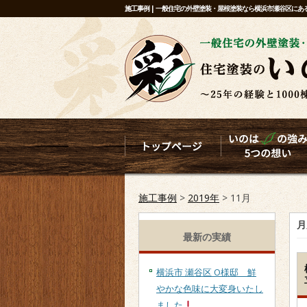
施工事例 | 一般住宅の外壁塗装・屋根塗装なら横浜市瀬谷区に
施工事例
>
2019年
>
11月
月
最新の実績
横浜市 瀬谷区 O様邸 鮮
やかな色味に大変身いたし
ました