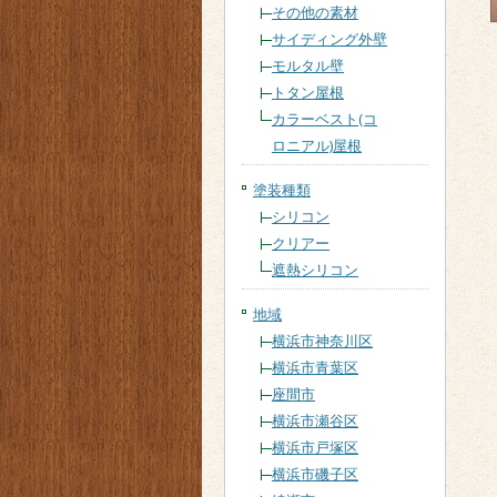
その他の素材
サイディング外壁
モルタル壁
トタン屋根
カラーベスト(コ
ロニアル)屋根
塗装種類
シリコン
クリアー
遮熱シリコン
地域
横浜市神奈川区
横浜市青葉区
座間市
横浜市瀬谷区
横浜市戸塚区
横浜市磯子区