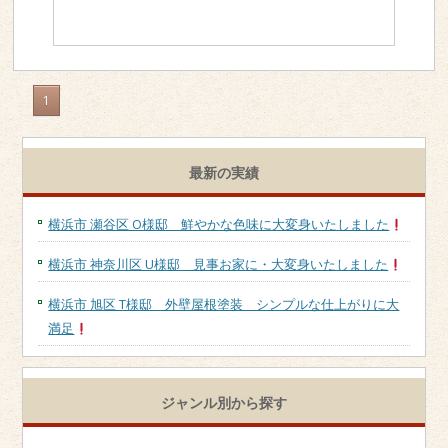
1
最新の実績
横浜市 瀬谷区 O様邸 鮮やかな色味に大変身いたしました
横浜市 神奈川区 U様邸 見事お家に・大変身いたしました
横浜市 旭区 T様邸 外壁屋根塗装 シンプルな仕上がりに大
満足
ジャンル別から探す