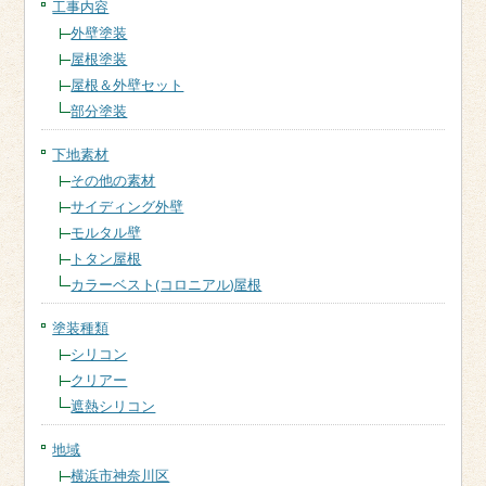
工事内容
外壁塗装
屋根塗装
屋根＆外壁セット
部分塗装
下地素材
その他の素材
サイディング外壁
モルタル壁
トタン屋根
カラーベスト(コロニアル)屋根
塗装種類
シリコン
クリアー
遮熱シリコン
地域
横浜市神奈川区