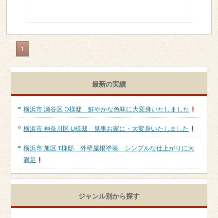
1
最新の実績
横浜市 瀬谷区 O様邸 鮮やかな色味に大変身いたしました
横浜市 神奈川区 U様邸 見事お家に・大変身いたしました
横浜市 旭区 T様邸 外壁屋根塗装 シンプルな仕上がりに大
満足
ジャンル別から探す