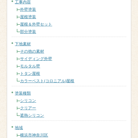
工事内容
外壁塗装
屋根塗装
屋根＆外壁セット
部分塗装
下地素材
その他の素材
サイディング外壁
モルタル壁
トタン屋根
カラーベスト(コロニアル)屋根
塗装種類
シリコン
クリアー
遮熱シリコン
地域
横浜市神奈川区