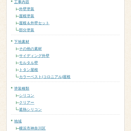
工事内容
外壁塗装
屋根塗装
屋根＆外壁セット
部分塗装
下地素材
その他の素材
サイディング外壁
モルタル壁
トタン屋根
カラーベスト(コロニアル)屋根
塗装種類
シリコン
クリアー
遮熱シリコン
地域
横浜市神奈川区