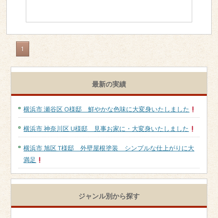
1
最新の実績
横浜市 瀬谷区 O様邸 鮮やかな色味に大変身いたしました
横浜市 神奈川区 U様邸 見事お家に・大変身いたしました
横浜市 旭区 T様邸 外壁屋根塗装 シンプルな仕上がりに大
満足
ジャンル別から探す