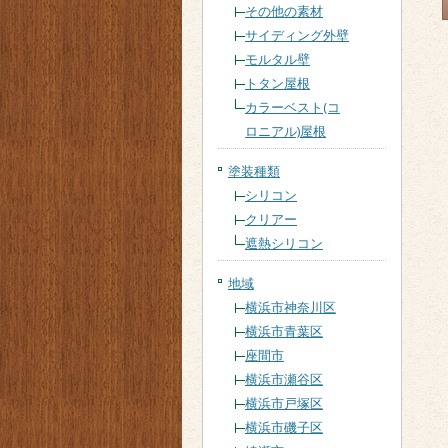
その他の素材
サイディング外壁
モルタル壁
トタン屋根
カラーベスト(コ
ロニアル)屋根
塗装種類
シリコン
クリアー
遮熱シリコン
地域
横浜市神奈川区
横浜市青葉区
座間市
横浜市瀬谷区
横浜市戸塚区
横浜市磯子区