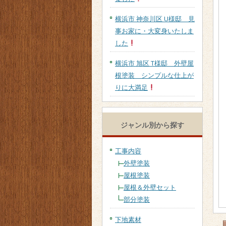
横浜市 神奈川区 U様邸 見
事お家に・大変身いたしま
した
横浜市 旭区 T様邸 外壁屋
根塗装 シンプルな仕上が
りに大満足
ジャンル別から探す
工事内容
外壁塗装
屋根塗装
屋根＆外壁セット
部分塗装
下地素材