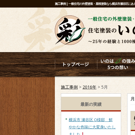
施工事例 | 一般住宅の外壁塗装・屋根塗装なら横浜市瀬谷区に
施工事例
>
2016年
>
5月
月
最新の実績
横浜市 瀬谷区 O様邸 鮮
やかな色味に大変身いたし
ました