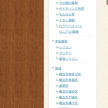
その他の素材
サイディング外壁
モルタル壁
トタン屋根
カラーベスト(コ
ロニアル)屋根
塗装種類
シリコン
クリアー
遮熱シリコン
地域
横浜市神奈川区
横浜市青葉区
座間市
横浜市瀬谷区
横浜市戸塚区
横浜市磯子区