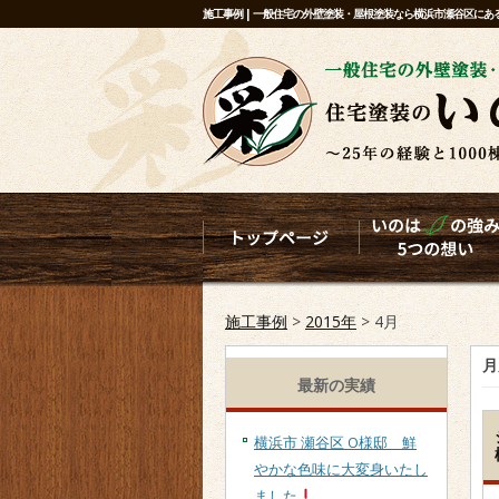
施工事例 | 一般住宅の外壁塗装・屋根塗装なら横浜市瀬谷区に
施工事例
>
2015年
>
4月
月
最新の実績
横浜市 瀬谷区 O様邸 鮮
やかな色味に大変身いたし
ました