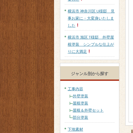
横浜市 神奈川区 U様邸 見
事お家に・大変身いたしま
した
横浜市 旭区 T様邸 外壁屋
根塗装 シンプルな仕上が
りに大満足
ジャンル別から探す
工事内容
外壁塗装
屋根塗装
屋根＆外壁セット
部分塗装
下地素材