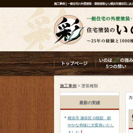
施工事例 | 一般住宅の外壁塗装・屋根塗装なら横浜市瀬谷区に
施工事例
>
塗装種類
カ
最新の実績
横浜市 瀬谷区 O様邸 鮮
やかな色味に大変身いたし
ました