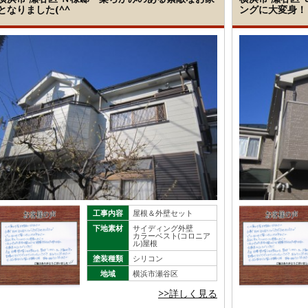
となりました(^^
ングに大変身！
工事内容
屋根＆外壁セット
下地素材
サイディング外壁
カラーベスト(コロニア
ル)屋根
塗装種類
シリコン
地域
横浜市瀬谷区
>>詳しく見る