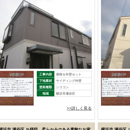
工事内容
屋根＆外壁セット
下地素材
サイディング外壁
塗装種類
シリコン
地域
横浜市瀬谷区
>>詳しく見る
横浜市 瀬谷区 Ｎ様邸 柔らかみのある素敵なお家
横浜市 瀬谷区