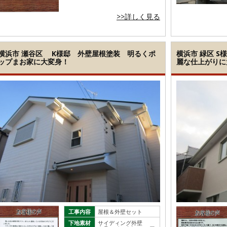
>>詳しく見る
横浜市 瀬谷区 K様邸 外壁屋根塗装 明るくポ
横浜市 緑区 
ップまお家に大変身！
麗な仕上がりに
工事内容
屋根＆外壁セット
下地素材
サイディング外壁