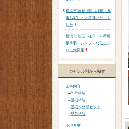
横浜市 神奈川区 U様邸 見
事お家に・大変身いたしま
した
横浜市 旭区 T様邸 外壁屋
根塗装 シンプルな仕上が
りに大満足
ジャンル別から探す
工事内容
外壁塗装
屋根塗装
屋根＆外壁セット
部分塗装
下地素材