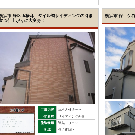
横浜市 緑区 A様邸 タイル調サイディングの引き
横浜市 保土ケ
立つ仕上がりに大変身！
工事内容
屋根＆外壁セット
下地素材
サイディング外壁
塗装種類
遮熱シリコン
地域
横浜市緑区