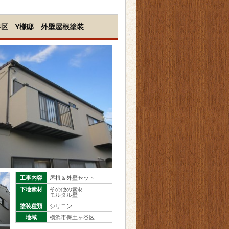
谷区 Y様邸 外壁屋根塗装
工事内容
屋根＆外壁セット
下地素材
その他の素材
モルタル壁
塗装種類
シリコン
地域
横浜市保土ヶ谷区