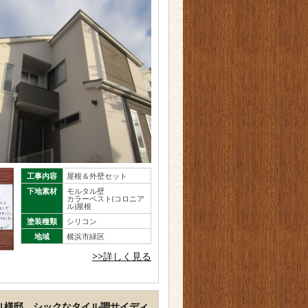
工事内容
屋根＆外壁セット
下地素材
モルタル壁
カラーベスト(コロニア
ル)屋根
塗装種類
シリコン
地域
横浜市緑区
>>詳しく見る
 Ｕ様邸 シックなタイル調サイディ