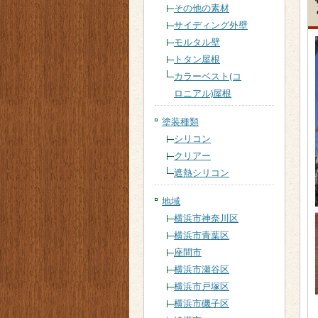
その他の素材
サイディング外壁
モルタル壁
トタン屋根
カラーベスト(コ
ロニアル)屋根
塗装種類
シリコン
クリアー
遮熱シリコン
地域
横浜市神奈川区
横浜市青葉区
座間市
横浜市瀬谷区
横浜市戸塚区
横浜市磯子区