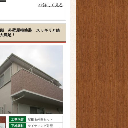
>>詳しく見る
S様邸 外壁屋根塗装 スッキリと綺
大満足！
工事内容
屋根＆外壁セット
下地素材
サイディング外壁