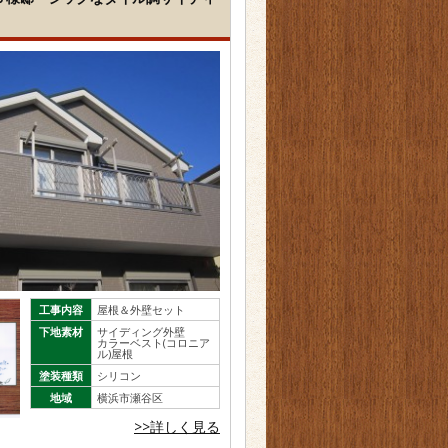
工事内容
屋根＆外壁セット
下地素材
サイディング外壁
カラーベスト(コロニア
ル)屋根
塗装種類
シリコン
地域
横浜市瀬谷区
>>詳しく見る