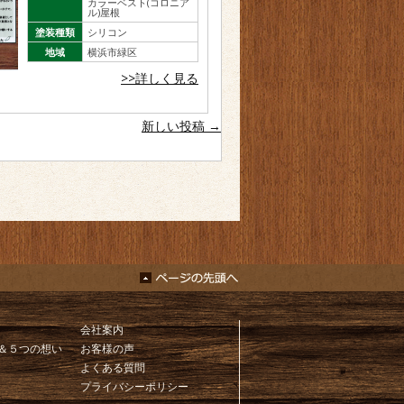
カラーベスト(コロニア
ル)屋根
塗装種類
シリコン
地域
横浜市緑区
>>詳しく見る
新しい投稿
→
会社案内
＆５つの想い
お客様の声
よくある質問
プライバシーポリシー