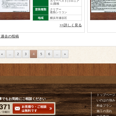
カラーベスト(コロニア
ル)屋根
塗装種類
クリアー
遮熱シリコン
地域
横浜市瀬谷区
>>詳しく見る
稿ナビゲーション
過去の投稿
«
...
2
3
4
5
6
...
»
トップページ
事でもお気軽にご相談ください
いのはの強み
料金プラン
施工の流れ