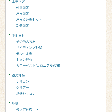
工事内容
外壁塗装
屋根塗装
屋根＆外壁セット
部分塗装
下地素材
その他の素材
サイディング外壁
モルタル壁
トタン屋根
カラーベスト(コロニアル)屋根
塗装種類
シリコン
クリアー
遮熱シリコン
地域
横浜市神奈川区