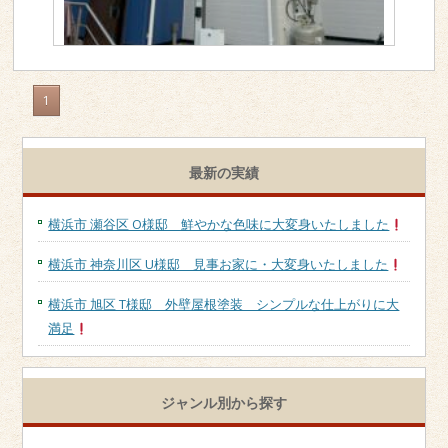
工事内容
外壁塗装
下地素材
サイディング外壁
1
塗装種類
シリコン
地域
横浜市瀬谷区
最新の実績
>>詳しく見る
横浜市 瀬谷区 O様邸 鮮やかな色味に大変身いたしました
横浜市 神奈川区 U様邸 見事お家に・大変身いたしました
横浜市 旭区 T様邸 外壁屋根塗装 シンプルな仕上がりに大
満足
ジャンル別から探す